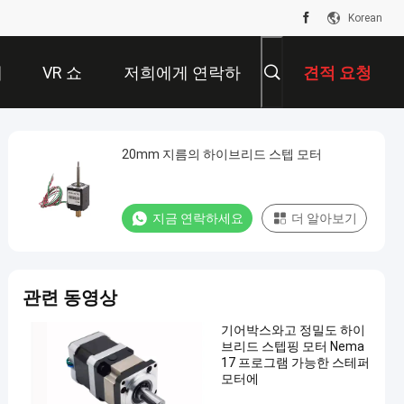
Korean
개
VR 쇼
저희에게 연락하
견적 요청
십시오
20mm 지름의 하이브리드 스텝 모터
지금 연락하세요
더 알아보기
관련 동영상
기어박스와고 정밀도 하이
브리드 스텝핑 모터 Nema
17 프로그램 가능한 스테퍼
모터에