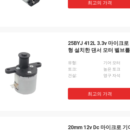
최고의 가격
25BYJ 412L 3.3v 마이
형 설치한 댄서 모터 벨브
유형:
기어 모터
토크:
높은 토크
건설:
영구 자석
최고의 가격
20mm 12v Dc 마이크로