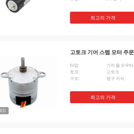
최고의 가격
고토크 기어 스텝 모터 주문형
타입:
기어 들 모우터
토크:
고토크
구조:
영구 자석
최고의 가격
DEO