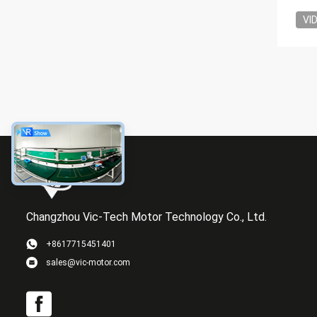
VI
Changzhou Vic-Tech Motor Technology Co., Ltd.
+8617715451401
sales@vic-motor.com