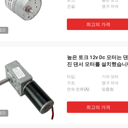
토크:
높은 토크
건설:
영구 자석
최고의 가격
DEO
높은 토크 12v Dc 모터는
진 댄서 모터를 설치했습니
타입:
기어 모터
구조:
영구 자석
연속 전류(A):
맞춤형
최고의 가격
DEO