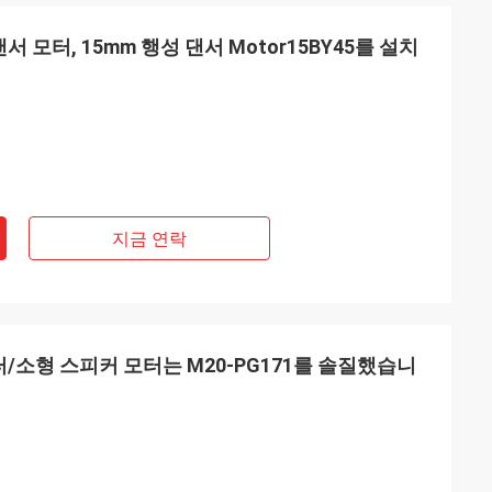
서 모터, 15mm 행성 댄서 Motor15BY45를 설치
지금 연락
개인적인 한정된
Ashley Griffin
되었습니다 예상대로
선적은 아주 빨리 받아졌습니다. 제품은 포장
주 빨리 반응하고 사
해서 잘 보호되었습니다. 회사 rep는 따뜻해
습니다. 그들은 당신
고 친절했습니다. 등급 플러스 A!
받아서 만들게 준비되
모터/소형 스피커 모터는 M20-PG171를 솔질했습니