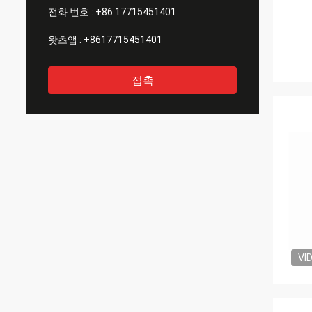
전화 번호 :
+86 17715451401
왓츠앱 :
+8617715451401
접촉
VI