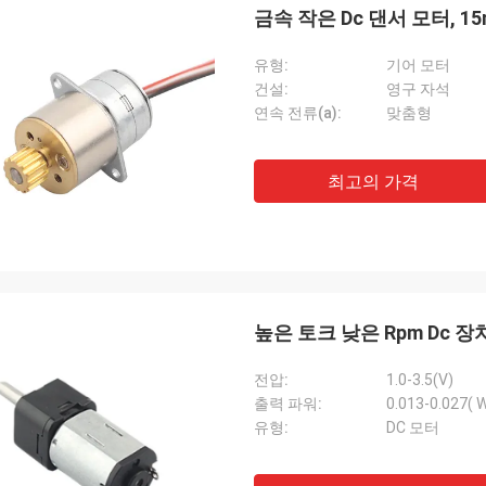
금속 작은 Dc 댄서 모터, 1
유형:
기어 모터
건설:
영구 자석
연속 전류(a):
맞춤형
최고의 가격
높은 토크 낮은 Rpm Dc 장치
전압:
1.0-3.5(V)
출력 파워:
0.013-0.027( W
유형:
DC 모터