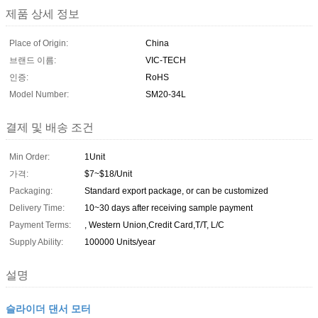
제품 상세 정보
Place of Origin:
China
브랜드 이름:
VIC-TECH
인증:
RoHS
Model Number:
SM20-34L
결제 및 배송 조건
Min Order:
1Unit
가격:
$7~$18/Unit
Packaging:
Standard export package, or can be customized
Delivery Time:
10~30 days after receiving sample payment
Payment Terms:
, Western Union,Credit Card,T/T, L/C
Supply Ability:
100000 Units/year
설명
슬라이더 댄서 모터