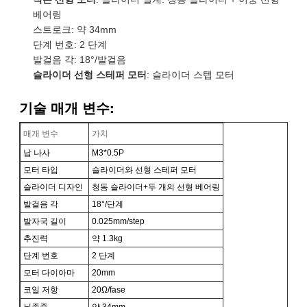
베어링
스트로크: 약 34mm
단계 번호: 2 단계
발걸음 각: 18°/발걸음
슬라이더 선형 스테퍼 모터
: 슬라이더 스텝 모터
기술 매개 변수:
매개 변수
가치
납 나사
M3*0.5P
모터 타입
슬라이더와 선형 스테퍼 모터
슬라이더 디자인
청동 슬라이더+두 개의 선형 베어링
발걸음 각
18°/단계
발자국 길이
0.025mm/step
추진력
약 1.3kg
단계 번호
2 단계
모터 다이아마
20mm
코일 저항
20Ω/fase
뇌졸중
약 34mm