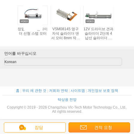
 선형 스
정밀 10mm 슬라이
VSM08145 영구
12V 드라이브 견과
2단계 구
 모터
더 선형 스텝 모터
자석 슬라이더 댄
슬라이더 2단계 4
더 스테
서 모터 8mm 작은
납선 슬라이더 댄
Diamete 2.8
서 모터를 가진 15
Gf.Cm~3.8 Gf.Cm
mm 댄서 모터 나
사
언어를 바꾸십시오
Korean
홈
|
우리 에 관한 것
|
저희와 연락
|
사이트맵
|
개인정보 보호 정책
탁상용 전망
Copyright © 2019 - 2026 Changzhou Vic-Tech Motor Technology Co., Ltd..
All rights reserved.
잡담
견적 요청
google-site-verification=cZ4O5AjlkjTJac0zxWQiKCVT74Xgzv4uDNIv6mrut_Q