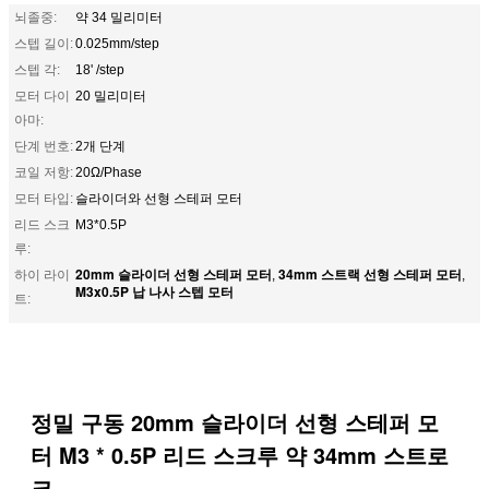
뇌졸중:
약 34 밀리미터
스텝 길이:
0.025mm/step
스텝 각:
18' /step
모터 다이
20 밀리미터
아마:
단계 번호:
2개 단계
코일 저항:
20Ω/Phase
모터 타입:
슬라이더와 선형 스테퍼 모터
리드 스크
M3*0.5P
루:
20mm 슬라이더 선형 스테퍼 모터
34mm 스트랙 선형 스테퍼 모터
하이 라이
,
,
M3x0.5P 납 나사 스텝 모터
트:
정밀 구동 20mm 슬라이더 선형 스테퍼 모
터 M3 * 0.5P 리드 스크루 약 34mm 스트로
크