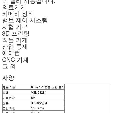
이 널리 사용됩니다.
의료기기
카메라 장비
밸브 제어 시스템
시험 기구
3D 프린팅
직물 기계
산업 통제
에어컨
CNC 기계
그 외
사양
제품 이름
8mm 마이크로 스텝 모터
모델
VSM08284
가등전압
5V
전류
300mA/단계
코일 저항
16 Ω±7%