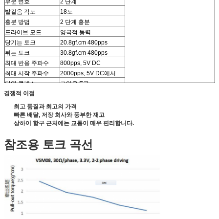
부문 번호
2 단계
발걸음 각도
18도
흥분 방법
2 단계 흥분
드라이브 모드
양극적 동력
당기는 토크
20.8gf.cm 480pps
튀는 토크
30.8gf.cm 480pps
최대 반응 주파수
800pps, 5V DC
최대 시작 주파수
2000pps, 5V DC에서
단열 클래스
코일용 E급
경쟁적 이점
단열 강도
100V AC 1초 동안
단열 저항
1 MΩ (DC 100 V)
최고 품질과 최고의 가격
작동 온도 범위
-30~+70 °C
빠른 배달, 저장 회사와 풍부한 재고
상하이 항구 근처에는 교통이 매우 편리합니다.
무게
4g (Ref.)
OEM 및 ODM 서비스
사용 가능
참조용 토크 곡선