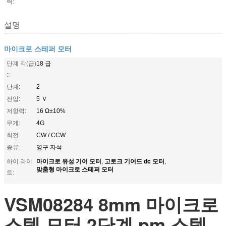
력:
설명
마이크로 스테퍼 모터
단계 각(급)
18 급
::
단계:
2
전압:
5 Ｖ
저항력:
16 Ω±10%
무게:
4G
회전:
CW / CCW
종류:
영구 자석
마이크로 유성 기어 모터
고토크 기어드 dc 모터
하이 라이
,
,
맞춤형 마이크로 스테퍼 모터
트:
VSM08284 8mm 마이크로
스텝 모터 2단계 pm 스텝