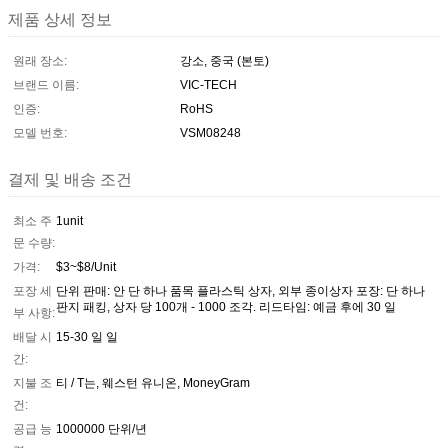
제품 상세 정보
원래 장소:
강소, 중국 (본토)
브랜드 이름:
VIC-TECH
인증:
RoHS
모델 번호:
VSM08248
결제 및 배송 조건
최소 주
1unit
문 수량:
가격:
$3~$8/Unit
포장 세
단위 판매: 안 단 하나 품목 플라스틱 상자, 외부 종이상자 포장: 단 하나
판지 패킹, 상자 당 100개 - 1000 조각. 리드타임: 예금 후에 30 일
부 사항:
배달 시
15-30 일 일
간:
지불 조
티 / T는, 웨스턴 유니온, MoneyGram
건:
공급 능
1000000 단위/년