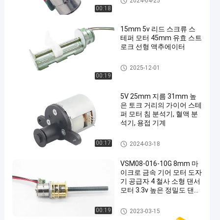
2024-04-25
00:18
15mm 5v 리드 스크류 스
테퍼 모터 45mm 유효 스트
로크 선형 액추에이터
슬라이더 댄서 모터
2025-12-01
00:19
5V 25mm 지름 31mm 높
은 토크 거리의 가이어 스테
퍼 모터 침 분석기, 혈액 분
석기, 용접 기계
스테퍼 모터를 기어 드
00:17
2024-03-18
VSM08-016-10G 8mm 마
이크로 금속 기어 모터 도자
기 공급자 4 철사 소형 댄서
모터 3.3v 높은 정밀도 댄서
모터
마이크로 금속 기어 모터
00:19
2023-03-15