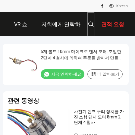
Korean
개
VR 쇼
저희에게 연락하
견적 요청
십시오
5개 볼트 10mm 마이크로 댄서 모터, 조밀한
2단계 4 철사에 의하여 주문을 받아서 만들어
지는 Dc는 모터 VSM10-816G를 설치했습니
다
지금 연락하세요
더 알아보기
관련 동영상
사진기 렌즈 구리 장치를 가
진 소형 댄서 모터 8mm 2
단계 4 철사
마이크로 스테퍼 모터