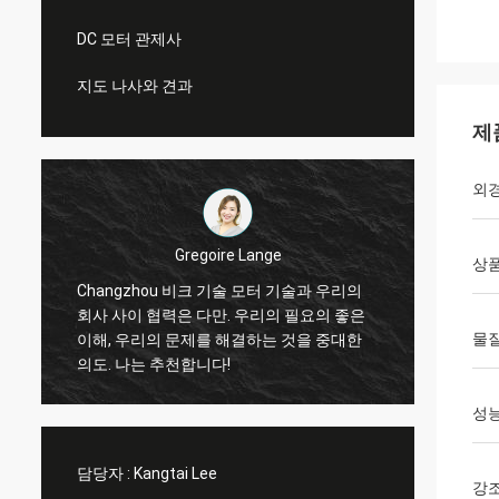
DC 모터 관제사
지도 나사와 견과
제
외
Gregoire Lange
상품
.
Changzhou 비크 기술 모터 기술과 우리의
직업 
회사 사이 협력은 다만. 우리의 필요의 좋은
때 맞
물질
이해, 우리의 문제를 해결하는 것을 중대한
에 반대
의도. 나는 추천합니다!
사 일!
성능
담당자 :
Kangtai Lee
강