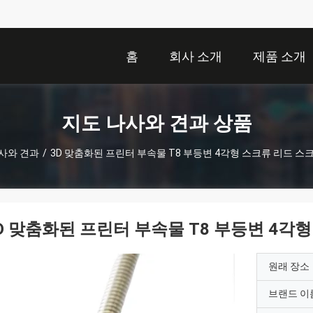
홈
회사 소개
제품 소개
지도 나사와 견과 상품
사와 견과
/
3D 맞춤화된 프린터 부속물 T8 부등변 4각형 스크류 리드 스
D 맞춤화된 프린터 부속물 T8 부등변 4각
원래 장소
브랜드 이