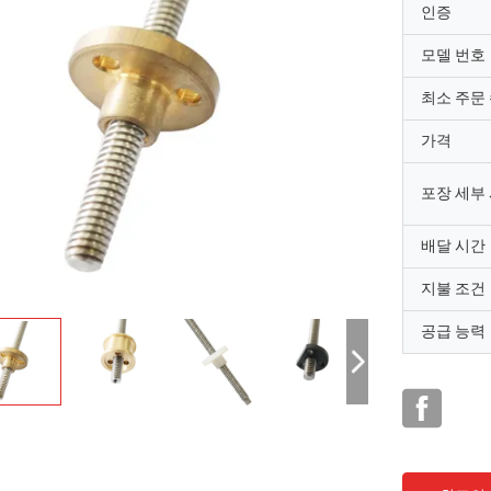
인증
모델 번호
최소 주문
가격
포장 세부
배달 시간
지불 조건
공급 능력