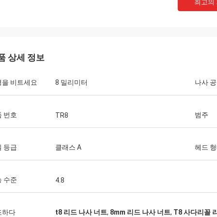
최고의
품 상세 정보
경을 비트세요
8 밀리미터
나사 
데이비드 Molevelt
Buildstorm 
 번호
범주
TR8
적이고 및 명확한 커뮤니케이션. 순서는
제품은, 그것 좋게 포장
추어 발송되었습니다. 선적에 추가해 곳
작동합니다. 판매인은 아
 등급
클래스 A
헤드 
 연결관. 우리가 동의했는 처럼 운전
는 결정을 내리기에서 돕
을 위한 제품을 주문을 
어 있습니다.
 수준
4.8
조하다
t8 리드 나사 너트
,
8mm 리드 나사 너트
,
T8 사다리꼴 