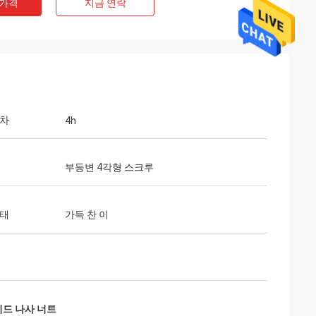
 가격
지금 연락
공차
4h
개인적인 한정된
부등변 4각형 스크루
Ashley Griffin
되었습니다 예상대로
선적은 아주 빨리 받아졌습니다. 제품은 포장
주 빨리 반응하고 사
해서 잘 보호되었습니다. 회사 rep는 따뜻해
형태
가득 찬 이
습니다. 그들은 당신
고 친절했습니다. 등급 플러스 A!
받아서 만들게 준비되
리드 나사 너트