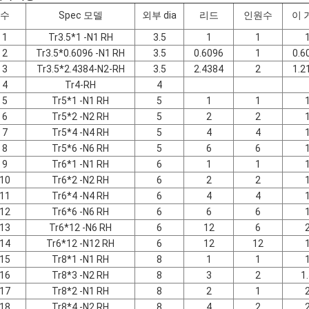
수
Spec 모델
외부 dia
리드
인원수
이 
1
Tr3.5*1 -N1 RH
3.5
1
1
2
Tr3.5*0.6096 -N1 RH
3.5
0.6096
1
0.6
3
Tr3.5*2.4384-N2-RH
3.5
2.4384
2
1.2
4
Tr4-RH
4
5
Tr5*1 -N1 RH
5
1
1
6
Tr5*2 -N2 RH
5
2
2
7
Tr5*4 -N4 RH
5
4
4
8
Tr5*6 -N6 RH
5
6
6
9
Tr6*1 -N1 RH
6
1
1
10
Tr6*2 -N2 RH
6
2
2
11
Tr6*4 -N4 RH
6
4
4
12
Tr6*6 -N6 RH
6
6
6
13
Tr6*12 -N6 RH
6
12
6
14
Tr6*12 -N12 RH
6
12
12
15
Tr8*1 -N1 RH
8
1
1
16
Tr8*3 -N2 RH
8
3
2
1
17
Tr8*2 -N1 RH
8
2
1
18
Tr8*4 -N2 RH
8
4
2