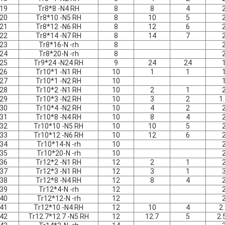
19
Tr8*8 -N4 RH
8
8
4
20
Tr8*10 -N5 RH
8
10
5
21
Tr8*12 -N6 RH
8
12
6
22
Tr8*14 -N7 RH
8
14
7
23
Tr8*16-N -rh
8
24
Tr8*20-N -rh
8
25
Tr9*24 -N24 RH
9
24
24
26
Tr10*1 -N1 RH
10
1
1
27
Tr10*1 -N2 RH
10
28
Tr10*2 -N1 RH
10
2
1
29
Tr10*3 -N2 RH
10
3
2
1
30
Tr10*4 -N2 RH
10
4
2
31
Tr10*8 -N4 RH
10
8
4
32
Tr10*10 -N5 RH
10
10
5
33
Tr10*12 -N6 RH
10
12
6
34
Tr10*14-N -rh
10
35
Tr10*20-N -rh
10
36
Tr12*2 -N1 RH
12
2
1
37
Tr12*3 -N1 RH
12
3
1
38
Tr12*8 -N4 RH
12
8
4
39
Tr12*4-N -rh
12
40
Tr12*12-N -rh
12
41
Tr12*10 -N4 RH
12
10
4
2
42
Tr12.7*12.7 -N5 RH
12
12.7
5
2.