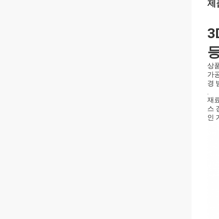
제
3
등
상품
가공
경 
.
재료
스 
인 