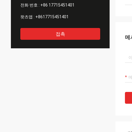
전화 번호 :
+86 17715451401
왓츠앱 :
+8617715451401
접촉
메