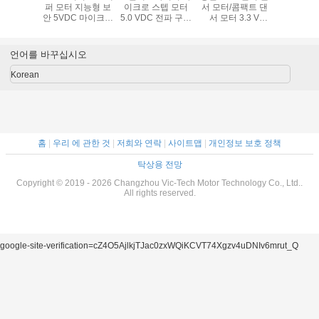
서 모터
퍼 모터 지능형 보
이크로 스텝 모터
서 모터/콤팩트 댄
퍼 
DM 유효한
안 5VDC 마이크로
5.0 VDC 전파 구동
서 모터 3.3 V
단계 4 철
스테퍼 모터 2상 4
방식 10 밀리미터
VSM08102
사
선 양극 드라이브
총리 VSM1070
VSM10157-
언어를 바꾸십시오
10G8D
Korean
홈
|
우리 에 관한 것
|
저희와 연락
|
사이트맵
|
개인정보 보호 정책
탁상용 전망
Copyright © 2019 - 2026 Changzhou Vic-Tech Motor Technology Co., Ltd..
All rights reserved.
google-site-verification=cZ4O5AjlkjTJac0zxWQiKCVT74Xgzv4uDNIv6mrut_Q