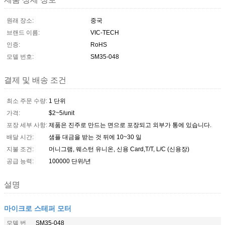
원래 장소:
중국
브랜드 이름:
VIC-TECH
인증:
RoHS
모델 번호:
SM35-048
결제 및 배송 조건
최소 주문 수량:
1 단위
가격:
$2~5/unit
포장 세부 사항:
제품은 진주로 만드는 면으로 포장되고 외부가 통에 있습니다.
배달 시간:
샘플 대금을 받는 것 뒤에 10~30 일
지불 조건:
머니그램, 웨스턴 유니온, 신용 Card,T/T, L/C (신용장)
공급 능력:
100000 단위/년
설명
마이크로 스테퍼 모터
모델 번
SM35-048