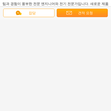
팀과 경험이 풍부한 전문 엔지니어와 전기 전문가입니다. 새로운 제품
을 설계 할 수있는 능력,고객들의 특수한 요구사항에 기초한 맞춤형 솔
잡담
견적 요청
루션을 제공합니다 (기계 구조를 포함합니다), 드라이브 제어, 모터 매
개 변수 등) 동시에, 우리는 첸젠, 장저우 및 동구안에서 4 제조사가 스
테퍼 모터, 영구 자석 모터, 마이크로 모터, DC 모터를 생산,모두
ISO9001을 통과했습니다.2008 국제 품질 시스템 인증. 우리는 당신의
큰 주문을 위해 충분한 능력을 가지고 있습니다.