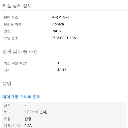
제품 상세 정보
원래 장소:
중국 장쑤성
브랜드 이름:
Vic-tech
인증:
RoHS
모델 번호:
35BYG301-18A
결제 및 배송 조건
최소 주문 수량:
1
가격:
$8-15
설명
마이크로 스테퍼 모터
단계:
2
토크:
0.02nm(0인치)
유형:
잡종
전류 / 단계:
0.5A