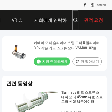
Korean
개
VR 쇼
저희에게 연락하
견적 요청
십시오
카메라 모터 슬라이더 스텝 모터 8 밀리미터
3.3v 작은 리드 스크류 모터 VSM08102를 위
해
지금 연락하세요
더 알아보기
관련 동영상
15mm 5v 리드 스크류 스
테퍼 모터 45mm 유효 스트
로크 선형 액추에이터
슬라이더 댄서 모터