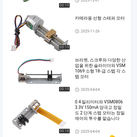
2025-12-01
00:19
카메라용 선형 스테퍼 모터
슬라이더 댄서 모터
2025-11-26
00:19
브라켓, 스크루와 다양한 산
업을 위한 슬라이더와 VSM
1069 소형 18-급 스텝 각 스
텝 모터
슬라이더 댄서 모터
00:19
2025-04-04
0.4 밀리미터와 VSM0806
3.3V 150mA 양극고 정밀
도 2 단계 스텝 모터는 정밀
제어의 투수를 맡습니다
슬라이더 댄서 모터
00:18
2025-04-04