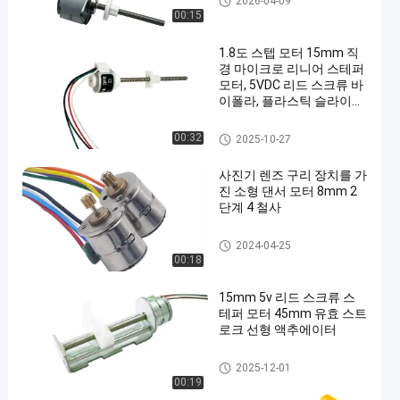
2026-04-09
00:15
1.8도 스텝 모터 15mm 직
경 마이크로 리니어 스테퍼
모터, 5VDC 리드 스크류 바
이폴라, 플라스틱 슬라이더
포함
선형 스테퍼 모터
00:32
2025-10-27
사진기 렌즈 구리 장치를 가
진 소형 댄서 모터 8mm 2
단계 4 철사
마이크로 스테퍼 모터
2024-04-25
00:18
15mm 5v 리드 스크류 스
테퍼 모터 45mm 유효 스트
로크 선형 액추에이터
슬라이더 댄서 모터
2025-12-01
00:19