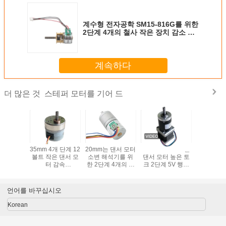
계수형 전자공학 SM15-816G를 위한
2단계 4개의 철사 작은 장치 감소 전
동기
계속하다
스테퍼 모터를 기어 드
더 많은 것
어 박스와
35mm 4개 단계 12
20mm는 댄서 모터
Nema14 35mm는
의료 장비
텝 각 극소
볼트 작은 댄서 모
소변 해석기를 위
댄서 모터 높은 토
드 스테
 15 밀리
터 감속
한 2단계 4개의 철
크 2단계 5V 행성
 지름
Hematology 해석
사 족답 모터를 설
변속기를 설치했습
기/생화확적인 해
치했습니다
니다
석기
언어를 바꾸십시오
Korean