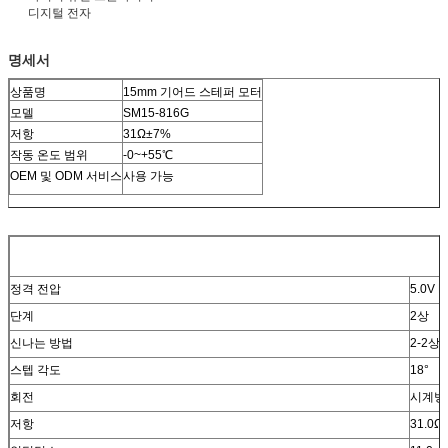
디지털 전자
명세서
상품명
15mm 기어드 스테퍼 모터
모델
SM15-816G
저항
31Ω±7%
작동 온도 범위
-0~+55℃
OEM 및 ODM 서비스
사용 가능
정격 전압
5.0V 
단계
2상
신나는 방법
2-2상 
스텝 각도
18°
회전
시계방
저항
31.0Ω