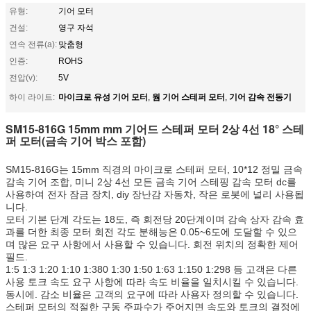
유형:
기어 모터
건설:
영구 자석
연속 전류(a):
맞춤형
인증:
ROHS
전압(v):
5V
마이크로 유성 기어 모터
웜 기어 스테퍼 모터
기어 감속 전동기
하이 라이트:
,
,
SM15-816G 15mm mm 기어드 스테퍼 모터 2상 4선 18° 스테
퍼 모터(금속 기어 박스 포함)
SM15-816G는 15mm 직경의 마이크로 스테퍼 모터, 10*12 정밀 금속
감속 기어 조합, 미니 2상 4선 모든 금속 기어 스테핑 감속 모터 dc를
사용하여 전자 잠금 장치, diy 장난감 자동차, 작은 로봇에 널리 사용됩
니다.
모터 기본 단계 각도는 18도, 즉 회전당 20단계이며 감속 상자 감속 효
과를 더한 최종 모터 회전 각도 분해능은 0.05~6도에 도달할 수 있으
며 많은 요구 사항에서 사용할 수 있습니다. 회전 위치의 정확한 제어
필드.
1:5 1:3 1:20 1:10 1:380 1:30 1:50 1:63 1:150 1:298 등 고객은 다른
사용 토크 속도 요구 사항에 따라 속도 비율을 일치시킬 수 있습니다.
동시에. 감소 비율은 고객의 요구에 따라 사용자 정의할 수 있습니다.
스테퍼 모터의 적절한 구동 주파수가 주어지면 속도와 토크의 결정에