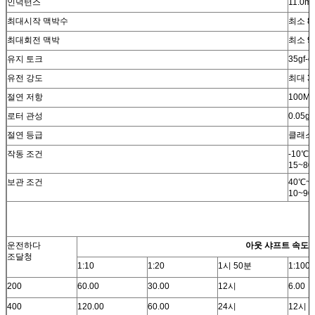
인덕턴스
11.0m
최대시작 맥박수
최소 8
최대회전 맥박
최소 9
유지 토크
35gf-
유전 강도
최대 3
절연 저항
100M
로터 관성
0.05g
절연 등급
클래스 
작동 조건
-10℃~
15~8
보관 조건
40℃~
10~9
운전하다
아웃 샤프트 속도(r
조달청
1:10
1:20
1시 50분
1:100
200
60.00
30.00
12시
6.00
400
120.00
60.00
24시
12시