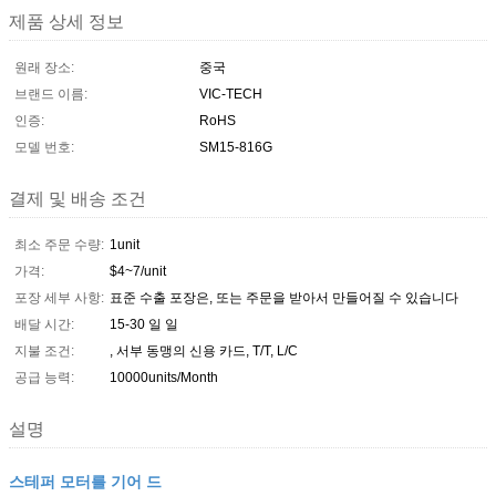
제품 상세 정보
원래 장소:
중국
브랜드 이름:
VIC-TECH
인증:
RoHS
모델 번호:
SM15-816G
결제 및 배송 조건
최소 주문 수량:
1unit
가격:
$4~7/unit
포장 세부 사항:
표준 수출 포장은, 또는 주문을 받아서 만들어질 수 있습니다
배달 시간:
15-30 일 일
지불 조건:
, 서부 동맹의 신용 카드, T/T, L/C
공급 능력:
10000units/Month
설명
스테퍼 모터를 기어 드