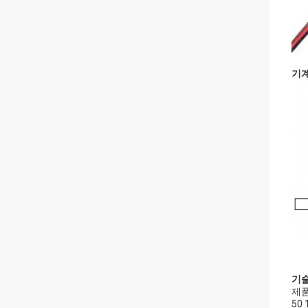
기계
기
제품
50