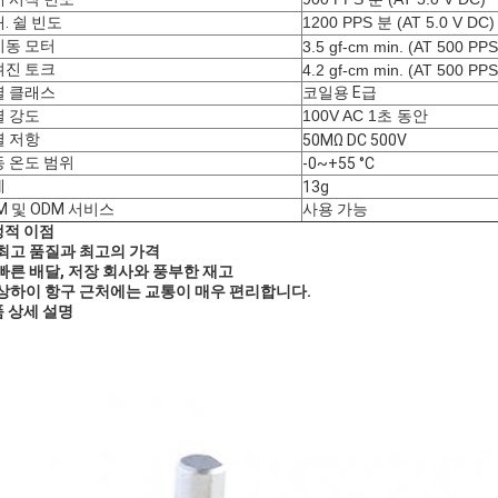
. 쉴 빈도
1200 PPS 분 (AT 5.0 V DC)
기동 모터
3.5 gf-cm min. (AT 500 PPS
겨진 토크
4.2 gf-cm min. (AT 500 PPS
열 클래스
코일용 E급
열 강도
100V AC 1초 동안
열 저항
50MΩ DC 500V
 온도 범위
-0~+55 °C
게
13g
M 및 ODM 서비스
사용 가능
쟁적 이점
최고 품질과 최고의 가격
빠른 배달, 저장 회사와 풍부한 재고
상하이 항구 근처에는 교통이 매우 편리합니다.
 상세 설명