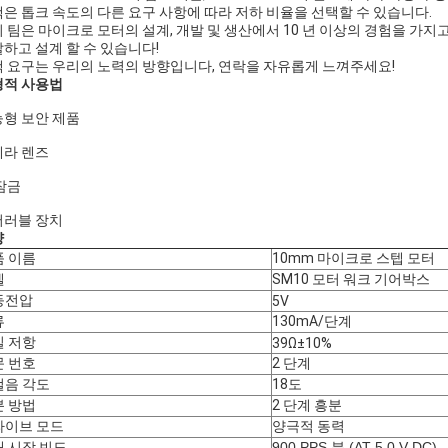
은 톱크 속도의 다른 요구 사항에 따라 저하 비율을 선택할 수 있습니다.
 팀은 마이크로 모터의 설계, 개발 및 생산에서 10 년 이상의 경험을 가
하고 설계 할 수 있습니다!
 요구는 우리의 노력의 방향입니다, 연락을 자유롭게 느껴주세요!
형적 사용법
형 보안 제품
메라 렌즈
잠금
어러블 장치
양
품 이름
10mm 마이크로 스텝 모터
델
SM10 모터 워크 기어박스
등전압
5V
류
130mA/단계
일 저항
39Ω±10%
문 번호
2 단계
걸음 각도
18도
분 방법
2 단계 흥분
라이브 모드
양극적 동력
 시작 빈도
900 PPS 분 (AT 5.0 V DC)