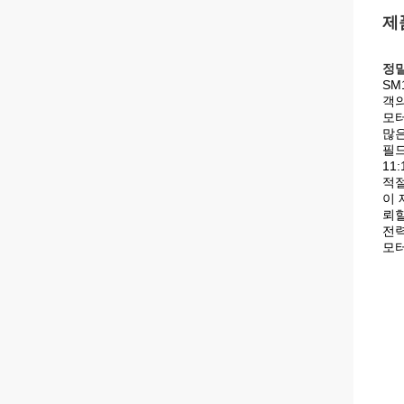
제
정밀
SM
객의
모터
많은
필드
11
적절
이 
뢰할
전력
모터