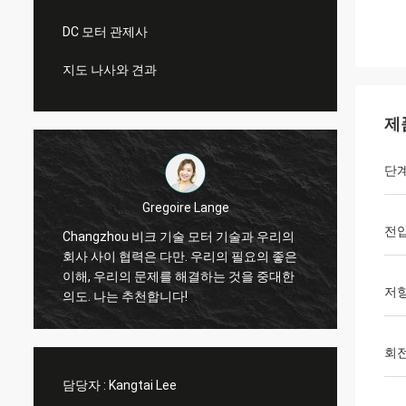
DC 모터 관제사
지도 나사와 견과
제
단계
Gregoire Lange
전
.
Changzhou 비크 기술 모터 기술과 우리의
직업 
회사 사이 협력은 다만. 우리의 필요의 좋은
때 맞
이해, 우리의 문제를 해결하는 것을 중대한
에 반대
저
의도. 나는 추천합니다!
사 일!
회
담당자 :
Kangtai Lee