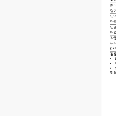
최대
당
당
단
단
단
작동
무
OE
경
제품