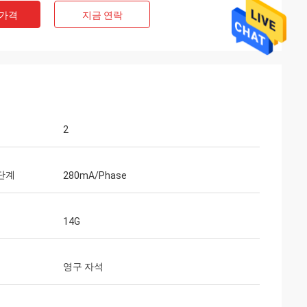
 가격
지금 연락
2
개인적인 한정된
Ashley Griffin
 단계
280mA/Phase
되었습니다 예상대로
선적은 아주 빨리 받아졌습니다. 제품은 포장
주 빨리 반응하고 사
해서 잘 보호되었습니다. 회사 rep는 따뜻해
습니다. 그들은 당신
고 친절했습니다. 등급 플러스 A!
14G
받아서 만들게 준비되
영구 자석