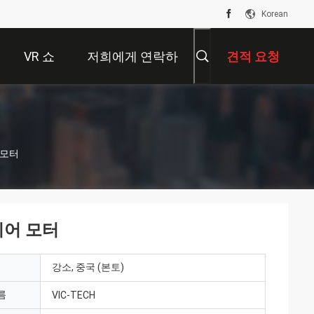
Korean
VR 쇼
저희에게 연락하
견적 요청
십시오
 모터
 기어 모터
강소, 중국 (본토)
름
VIC-TECH