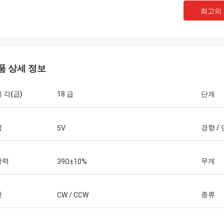
최고의
품 상세 정보
 각(급)
18 급
단계
데이비드 Molevelt
Buildstorm 
압
경향 /
5V
적이고 및 명확한 커뮤니케이션. 순서는
제품은, 그것 좋게 포장
추어 발송되었습니다. 선적에 추가해 곳
작동합니다. 판매인은 아
 연결관. 우리가 동의했는 처럼 운전
는 결정을 내리기에서 돕
항력
무게
39Ω±10%
을 위한 제품을 주문을 
어 있습니다.
전
종류
CW / CCW