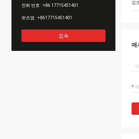
강
전화 번호 :
+86 17715451401
왓츠앱 :
+8617715451401
접촉
메