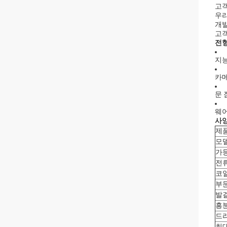
고객
우리
개발
고객
전
지능
카
문 
웨
사
제
모
가
전
코
부
발
흥
드
최대