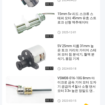
2024-04-25
00:18
15mm 5v 리드 스크류 스
테퍼 모터 45mm 유효 스트
로크 선형 액추에이터
슬라이더 댄서 모터
2025-12-01
00:19
5V 25mm 지름 31mm 높
은 토크 거리의 가이어 스테
퍼 모터 침 분석기, 혈액 분
석기, 용접 기계
스테퍼 모터를 기어 드
00:17
2024-03-18
VSM08-016-10G 8mm 마
이크로 금속 기어 모터 도자
기 공급자 4 철사 소형 댄서
모터 3.3v 높은 정밀도 댄서
모터
마이크로 금속 기어 모터
00:19
2023-03-15