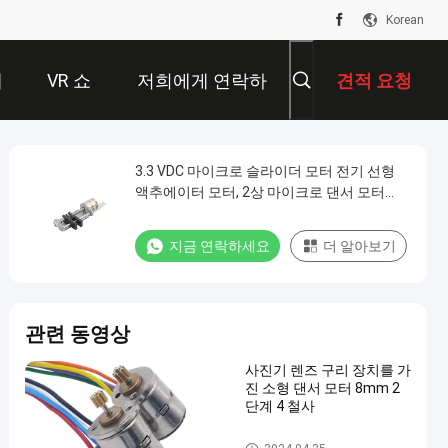
Korean
개
VR 쇼
저희에게 연락하
견적 요청
십시오
3.3 VDC 마이크로 슬라이더 모터 전기 선형
액추에이터 모터, 2상 마이크로 댄서 모터
8mm VSM0825
지금 연락하세요
더 알아보기
관련 동영상
사진기 렌즈 구리 장치를 가
진 소형 댄서 모터 8mm 2
단계 4 철사
마이크로 스테퍼 모터