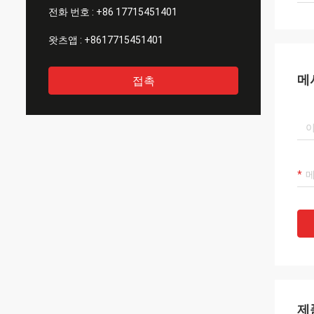
전화 번호 :
+86 17715451401
왓츠앱 :
+8617715451401
메
접촉
제