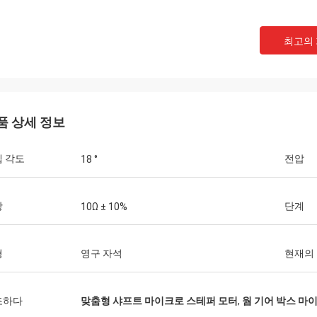
최고의
품 상세 정보
 각도
전압
18 °
데이비드 Molevelt
Buildstorm 
적이고 및 명확한 커뮤니케이션. 순서는
제품은, 그것 좋게 포장
추어 발송되었습니다. 선적에 추가해 곳
작동합니다. 판매인은 아
항
단계
10Ω ± 10%
 연결관. 우리가 동의했는 처럼 운전
는 결정을 내리기에서 돕
을 위한 제품을 주문을 
어 있습니다.
형
영구 자석
현재의
조하다
맞춤형 샤프트 마이크로 스테퍼 모터
,
웜 기어 박스 마