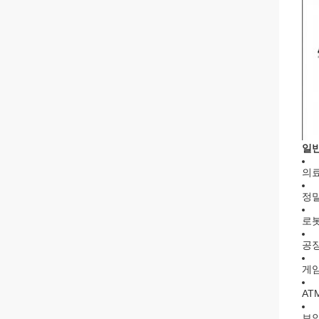
일
의료
정밀
로
공
게
AT
보안