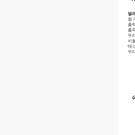
벌레
웜 
출력
출력
우리
비율
테스
우리