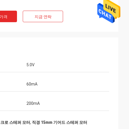
 가격
지금 연락
5.0V
개인적인 한정된
Ashley Griffin
되었습니다 예상대로
선적은 아주 빨리 받아졌습니다. 제품은 포장
주 빨리 반응하고 사
60mA
해서 잘 보호되었습니다. 회사 rep는 따뜻해
습니다. 그들은 당신
고 친절했습니다. 등급 플러스 A!
받아서 만들게 준비되
200mA
이크로 스테퍼 모터
,
직경 15mm 기어드 스테퍼 모터