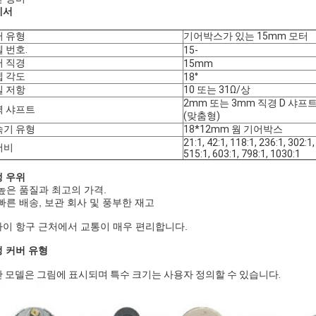
세서
터 유형
기어박스가 있는 15mm 모터
 번호.
15-
터 직경
15mm
텝 각도
18°
일 저항
10 또는 31Ω/상
2mm 또는 3mm 직경 D 샤프
력 샤프트
(맞춤형)
속기 유형
18*12mm 웜 기어박스
21:1, 42:1, 118:1, 236:1, 302:1,
어비
515:1, 603:1, 798:1, 1030:1
 우위
높은 품질과 최고의 가격.
빠른 배송, 보관 회사 및 풍부한 재고
이 항구 근처에서 교통이 매우 편리합니다.
 커버 유형
 모델은 그림에 표시되며 특수 크기는 사용자 정의할 수 있습니다.