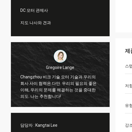
DC 모터 관제사
지도 나사와 견과
제
스텝
Gregoire Lange
.
Changzhou 비크 기술 모터 기술과 우리의
직업 
회사 사이 협력은 다만. 우리의 필요의 좋은
때 맞
저
이해, 우리의 문제를 해결하는 것을 중대한
에 반대
의도. 나는 추천합니다!
사 일!
유
담당자 :
Kangtai Lee
강