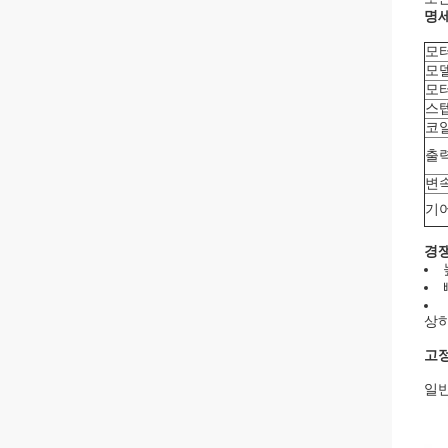
명
모
모델
모
스
코
출
변
기
경쟁
상하
고정
일반