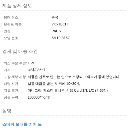
제품 상세 정보
원래 장소:
중국
브랜드 이름:
VIC-TECH
인증:
RoHS
모델 번호:
SM10-816G
결제 및 배송 조건
최소 주문 수량:
1 PC
가격:
US$2.85~7
포장 세부 사항:
제품은 진주로 만드는 면으로 포장되고 외부가 통에 있습니다.
배달 시간:
샘플 대금을 받는 것 뒤에 10~30 일
지불 조건:
머니그램, 웨스턴 유니온, 신용 Card,T/T, L/C (신용장)
공급 능력:
100000/month
설명
스테퍼 모터를 기어 드