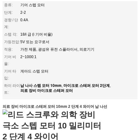
종류:
기어 스텝 모터
단계:
2-2
경향 / 단
0.4A
계:
스텝 각:
18/i 급 (i 기어 비율)
가등전압:
5V 또는 요구로서
적용:
가전 제품, 광섬유 퓨전 스플라이서, 의료기기
기어 비
2~1000:1
율:
기어 타
게아드 스텝 모터
입:
납 나사 스텝 모터 10mm
마이크로 스테퍼 모터 2단계
하이 라이
,
,
의료 장비 마이크로 스테퍼 모터
트:
의료 장비 마이크로 스테퍼 모터 10mm 2 단계 4 와이어 납 나선