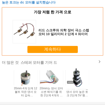
높은 토크는 dc 모터를 설치했습니다
가장 저렴 한 가격 으로
리드 스크루와 의학 장비 극소 스텝
모터 10 밀리미터 2 단계 4 와이어
계속하다
스테퍼 모터를 기어 드
더 많은 것
어 박스와
35mm 4개 단계 12
20mm는 댄서 모터
Nema14 35mm는
의료 장비
텝 각 극소
볼트 작은 댄서 모
소변 해석기를 위
댄서 모터 높은 토
드 스테
 15 밀리
터 감속
한 2단계 4개의 철
크 2단계 5V 행성
 지름
Hematology 해석
사 족답 모터를 설
변속기를 설치했습
기/생화확적인 해
치했습니다
니다