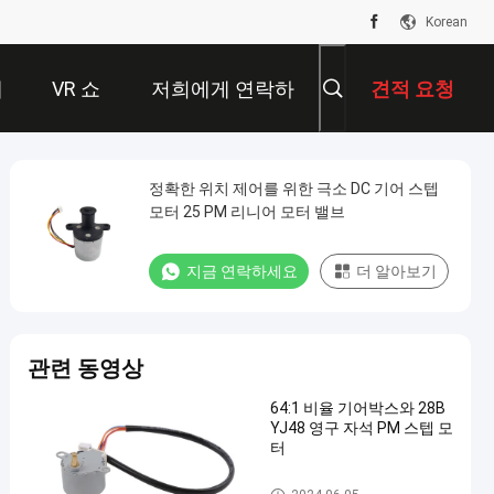
Korean
개
VR 쇼
저희에게 연락하
견적 요청
십시오
정확한 위치 제어를 위한 극소 DC 기어 스텝
모터 25 PM 리니어 모터 밸브
지금 연락하세요
더 알아보기
관련 동영상
64:1 비율 기어박스와 28B
YJ48 영구 자석 PM 스텝 모
터
영구 자석 댄서 모터