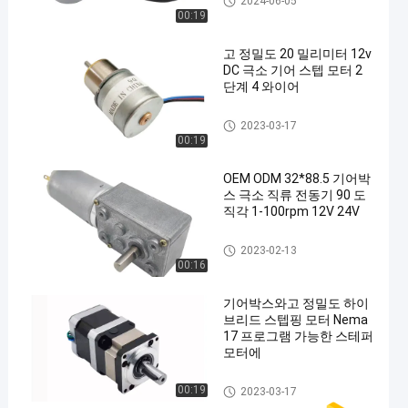
2024-06-05
00:19
고 정밀도 20 밀리미터 12v
DC 극소 기어 스텝 모터 2
단계 4 와이어
스테퍼 모터를 기어 드
2023-03-17
00:19
OEM ODM 32*88.5 기어박
스 극소 직류 전동기 90 도
직각 1-100rpm 12V 24V
작은 DC 기어 모터
2023-02-13
00:16
기어박스와고 정밀도 하이
브리드 스텝핑 모터 Nema
17 프로그램 가능한 스테퍼
모터에
스테퍼 모터를 기어 드
00:19
2023-03-17